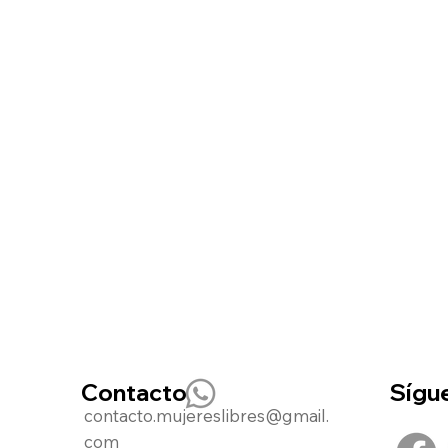
Sígu
Contacto
contacto.mujereslibres@gmail.
com