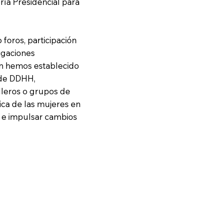
ría Presidencial para
oros, participación
tigaciones
ién hemos establecido
 de DDHH,
illeros o grupos de
tica de las mujeres en
a e impulsar cambios