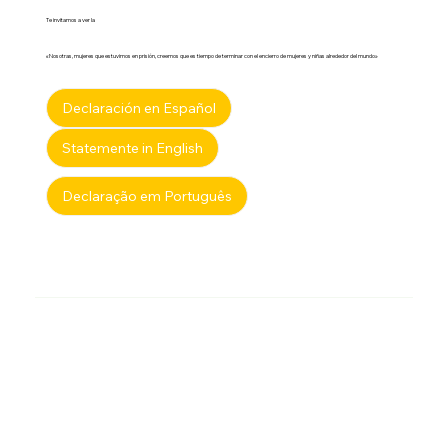
Te invitamos a ver la
«Nosotras, mujeres que estuvimos en prisión, creemos que es tiempo de terminar con el encierro de mujeres y niñas alrededor del mundo»
Declaración en Español
Statemente in English
Declaração em Português