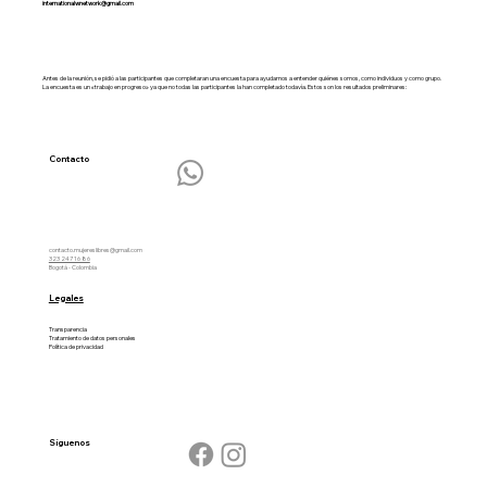
internationalwnetwork@gmail.com
Antes de la reunión, se pidió a las participantes que completaran una encuesta para ayudarnos a entender quiénes somos, como individuos y como grupo.
La encuesta es un «trabajo en progreso» ya que no todas las participantes la han completado todavía. Estos son los resultados preliminares:
Contacto
contacto.mujereslibres@gmail.com
323 247 16 86
Bogotá - Colombia
Legales
Transparencia
Tratamiento de datos personales
Política de privacidad
Síguenos