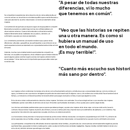
“A pesar de todas nuestras
diferencias, vi lo mucho
que tenemos en común“.
Se compartieron experiencias de la vida en la cárcel y de la salida de ella, así
como los esfuerzos de activismo e incidencia política que se están llevando a
cabo para abordar los asuntos relacionados con el encarcelamiento de las
mujeres.
Con la intención de que fuera un espacio seguro en el que pudieron compartir
“Veo que las historias se repiten
libremente, la reunión se celebró bajo normas de confidencialidad y sin
observadores externos. A pesar de la naturaleza virtual de la reunión,
hablaron libremente de las realidades de sus países y del dolor y el
una u otra manera. Es como si
sufrimiento causados por el encarcelamiento.
hubiera un manual de uso
Los comentarios posteriores a la reunión revelaron que, a pesar de las
diferencias culturales y geográficas, las participantes se asombraron al ver
en todo el mundo.
que la experiencia de encarcelamiento es sorprendentemente similar en todo
el mundo.
¡Es muy terrible!”.
Además, muchas nunca habían tenido la oportunidad de compartir sus
historias con un público sin prejuicios; otras señalaron que no tenían ni idea de
que en algunos países existían organizaciones de mujeres anteriormente
encarceladas. Y otras destacaron lo importante que era para ellas saber que
no están solas.
“Cuanto más escucho sus histori
más sano por dentro“.
Las mujeres sufren condiciones horrendas en la cárcel, como el hacinamiento extremo y la falta de acceso a necesidades básicas como la comida y el
agua, y no tienen acceso a productos de higiene (en particular de salud menstrual). En algunos casos, sólo reciben una comida al día. Pasan hambre todo el
tiempo, y a menudo la comida está podrida. Se necesita dinero para pagar una buena comida y/o para que alguien la cocine.
En la cárcel se violan continuamente los derechos de las mujeres. Se tratan como animales. No se hace ningún esfuerzo por enseñar a las mujeres
habilidades que les sean útiles al salir de la cárcel, ni por ofrecerles oportunidades de empleo y otras ayudas para cuando salgan de ella.
Las mismas autoridades penitenciarias que se supone que deben proteger y ayudar a las mujeres atrás de las rejas con la resocialización, hacen lo
contrario: Abusan de las mujeres en prisión, discriminan y acosan a ciertas personas, imponen duros procedimientos disciplinarios y son violentos. Hay
que prestar más atención a las agresiones sexuales, la tortura y la violencia en prisión.
Los funcionarios de las prisiones no han proporcionado las protecciones mínimas necesarias con respecto a la pandemia por el COVID-19, y el hecho de
estar separadas de sus familias, amigas y amigos debido a las restricciones relacionadas con la pandemia ha causado mucho sufrimiento emocional.
Las participantes compartieron las dificultades de estar separadas de las familias y, en particular, las consecuencias extremadamente negativas para las
que tienen hijos, que pueden no tener a nadie que los cuide o acabar en instituciones estatales negligentes. Algunas de ellas, también hablaron de dar a luz
en la cárcel y del dolor de tener que entregar a los bebés.