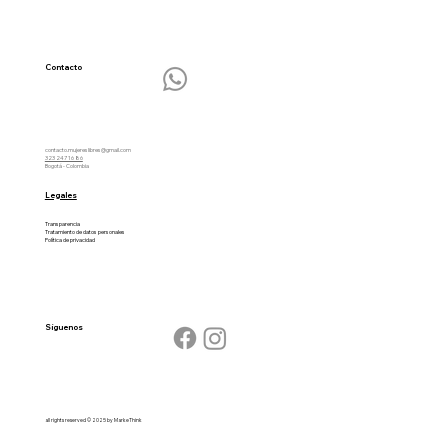
Cuando Cambia la Palabra, Cambia la
Mirada
Contacto
contacto.mujereslibres@gmail.com
323 247 16 86
Bogotá - Colombia
Legales
Transparencia
Tratamiento de datos personales
Política de privacidad
Síguenos
all rights reserved © 2025 by MarkeThink